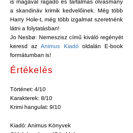
is magával ragadó és tartalmas olvasmány
a skandináv krimik kedvelőinek. Még több
Harry Hole-t, még több izgalmat szeretnénk
látni a folytatásban!
Jo Nesbø: Nemeszisz
című kiváló regényét
keresd az
Animus Kiadó
oldalán E-book
formátumban is!
Értékelés
Történet: 4/10
Karakterek: 8/10
Krimi hangulat: 9/10
Kiadó: Animus Könyvek