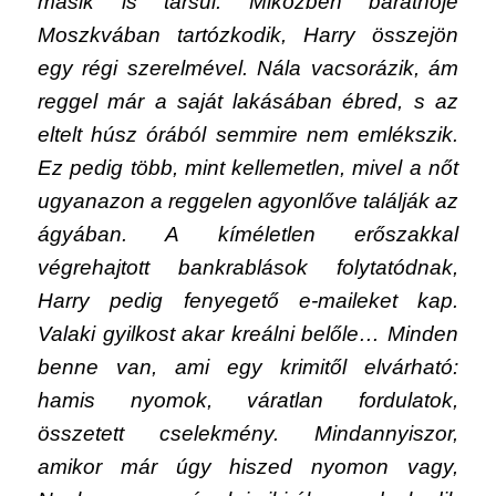
másik is társul. Miközben barátnője
Moszkvában tartózkodik, Harry összejön
egy régi szerelmével. Nála vacsorázik, ám
reggel már a saját lakásában ébred, s az
eltelt húsz órából semmire nem emlékszik.
Ez pedig több, mint kellemetlen, mivel a nőt
ugyanazon a reggelen agyonlőve találják az
ágyában. A kíméletlen erőszakkal
végrehajtott bankrablások folytatódnak,
Harry pedig fenyegető e-maileket kap.
Valaki gyilkost akar kreálni belőle… Minden
benne van, ami egy krimitől elvárható:
hamis nyomok, váratlan fordulatok,
összetett cselekmény. Mindannyiszor,
amikor már úgy hiszed nyomon vagy,