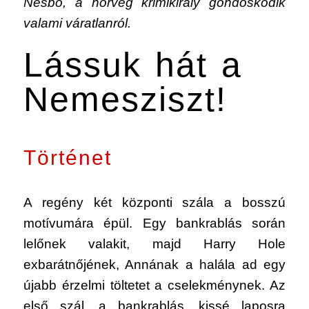
Nesbo, a norvég krimikirály gondoskodik
valami váratlanról.
Lássuk hát a
Nemesziszt!
Történet
A regény két központi szála a bosszú
motívumára épül. Egy bankrablás során
lelőnek valakit, majd Harry Hole
exbarátnőjének, Annának a halála ad egy
újabb érzelmi töltetet a cselekménynek. Az
első szál, a bankrablás, kissé laposra