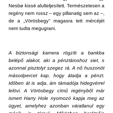
Nesbø kissé alulteljesített. Természetesen a
regény nem rossz – egy pillanatig sem az –,
de a „Vörösbegy” magasra tett mércéjét
nem tudta megugrani.
A biztonsági kamera rögzíti a bankba
belépő alakot, aki a pénztároshoz siet, s
azonnal pisztolyt szegez rá. A nő huszonöt
másodpercet kap, hogy átadja a pénzt.
Időben át is adja, ám támadója hidegvérrel
lelövi. A Vörösbegy című regényből már
ismert Harry Hole nyomozó kapja meg az
ügyet, amelyhez azonban váratlanul egy