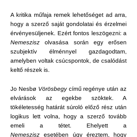
A kritika műfaja remek lehetőséget ad arra,
hogy a szerző saját gondolatai és érzelmei
érvényesüljenek. Ezért fontos leszögezni: a
Nemeszisz
olvasása során egy erősen
szubjektív élménnyel gazdagodtam,
amelyben voltak csúcspontok, de csalódást
keltő részek is.
Jo Nesbø
Vörösbegy
című regénye után az
elvárások az egekbe szöktek. A
tökéletesség határát súroló előző rész után
logikus lett volna, hogy a szerző tovább
emeli a tétet. Ehelyett a
Nemeszisz
esetében úgy éreztem, hogy