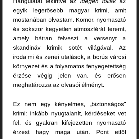
Hangulatát tekintve az
Idegen tollak
az
egyik legerősebb magyar krimi, amit
mostanában olvastam. Komor, nyomasztó
és sokszor kegyetlen atmoszférát teremt,
amely bátran felveszi a versenyt a
skandináv krimik sötét világával. Az
irodalmi és zenei utalások, a borús városi
környezet és a folyamatos fenyegetettség
érzése végig jelen van, és erősen
meghatározza az olvasói élményt.
Ez nem egy kényelmes, „biztonságos”
krimi: inkább nyugtalanít, kérdéseket vet
fel, és gyakran kifejezetten nyomasztó
érzést hagy maga után. Pont ettől