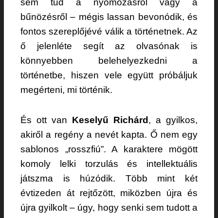
sem tud a nyomozásról vagy a
bűnözésről – mégis lassan bevonódik, és
fontos szereplőjévé válik a történetnek. Az
ő jelenléte segít az olvasónak is
könnyebben belehelyezkedni a
történetbe, hiszen vele együtt próbáljuk
megérteni, mi történik.
És ott van
Keselyű Richárd
, a gyilkos,
akiről a regény a nevét kapta. Ő nem egy
sablonos „rosszfiú”. A karaktere mögött
komoly lelki torzulás és intellektuális
játszma is húzódik. Több mint két
évtizeden át rejtőzött, miközben újra és
újra gyilkolt – úgy, hogy senki sem tudott a