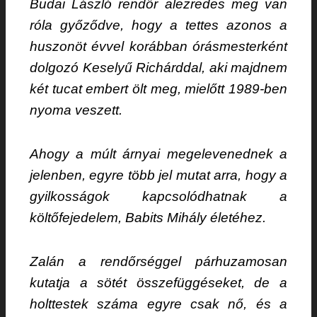
Budai László rendőr alezredes meg van
róla győződve, hogy a tettes azonos a
huszonöt évvel korábban órásmesterként
dolgozó Keselyű Richárddal, aki majdnem
két tucat embert ölt meg, mielőtt 1989-ben
nyoma veszett.
Ahogy a múlt árnyai megelevenednek a
jelenben, egyre több jel mutat arra, hogy a
gyilkosságok kapcsolódhatnak a
költőfejedelem, Babits Mihály életéhez.
Zalán a rendőrséggel párhuzamosan
kutatja a sötét összefüggéseket, de a
holttestek száma egyre csak nő, és a