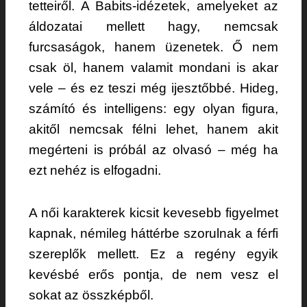
tetteiről. A Babits-idézetek, amelyeket az
áldozatai mellett hagy, nemcsak
furcsaságok, hanem üzenetek. Ő nem
csak öl, hanem valamit mondani is akar
vele – és ez teszi még ijesztőbbé. Hideg,
számító és intelligens: egy olyan figura,
akitől nemcsak félni lehet, hanem akit
megérteni is próbál az olvasó – még ha
ezt nehéz is elfogadni.
A női karakterek kicsit kevesebb figyelmet
kapnak, némileg háttérbe szorulnak a férfi
szereplők mellett. Ez a regény egyik
kevésbé erős pontja, de nem vesz el
sokat az összképből.