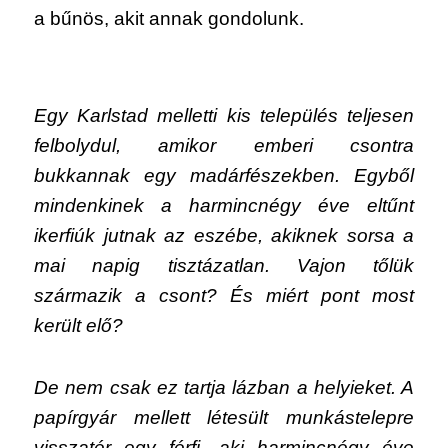
a bűnös, akit annak gondolunk.
Egy Karlstad melletti kis település teljesen
felbolydul, amikor emberi csontra
bukkannak egy madárfészekben. Egyből
mindenkinek a harmincnégy éve eltűnt
ikerfiúk jutnak az eszébe, akiknek sorsa a
mai napig tisztázatlan. Vajon tőlük
származik a csont? És miért pont most
került elő?
De nem csak ez tartja lázban a helyieket. A
papírgyár mellett létesült munkástelepre
visszatér egy férfi, aki harmincnégy éve