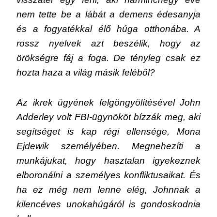
nem tette be a lábát a demens édesanyja
és a fogyatékkal élő húga otthonába. A
rossz nyelvek azt beszélik, hogy az
örökségre fáj a foga. De tényleg csak ez
hozta haza a világ másik feléből?
Az ikrek ügyének felgöngyölítésével John
Adderley volt FBI-ügynököt bízzák meg, aki
segítséget is kap régi ellensége, Mona
Ejdewik személyében. Megnehezíti a
munkájukat, hogy hasztalan igyekeznek
elboronálni a személyes konfliktusaikat. És
ha ez még nem lenne elég, Johnnak a
kilencéves unokahúgáról is gondoskodnia