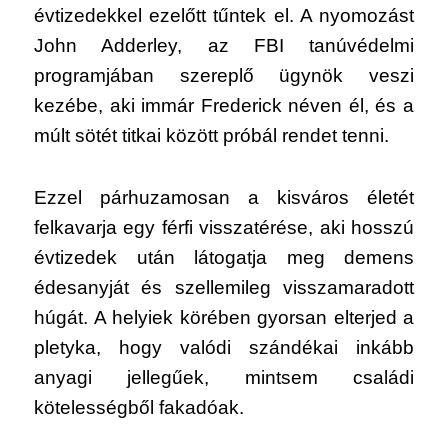
évtizedekkel ezelőtt tűntek el. A nyomozást
John Adderley, az FBI tanúvédelmi
programjában szereplő ügynök veszi
kezébe, aki immár Frederick néven él, és a
múlt sötét titkai között próbál rendet tenni.
Ezzel párhuzamosan a kisváros életét
felkavarja egy férfi visszatérése, aki hosszú
évtizedek után látogatja meg demens
édesanyját és szellemileg visszamaradott
húgát. A helyiek körében gyorsan elterjed a
pletyka, hogy valódi szándékai inkább
anyagi jellegűek, mintsem családi
kötelességből fakadóak.