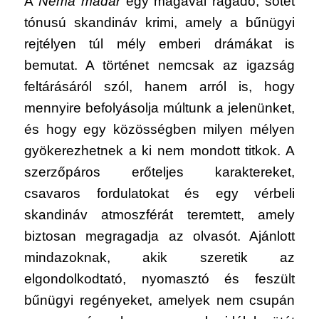
A
Néma madár
egy magával ragadó, sötét
tónusú skandináv krimi, amely a bűnügyi
rejtélyen túl mély emberi drámákat is
bemutat. A történet nemcsak az igazság
feltárásáról szól, hanem arról is, hogy
mennyire befolyásolja múltunk a jelenünket,
és hogy egy közösségben milyen mélyen
gyökerezhetnek a ki nem mondott titkok. A
szerzőpáros erőteljes karaktereket,
csavaros fordulatokat és egy vérbeli
skandináv atmoszférát teremtett, amely
biztosan megragadja az olvasót. Ajánlott
mindazoknak, akik szeretik az
elgondolkodtató, nyomasztó és feszült
bűnügyi regényeket, amelyek nem csupán