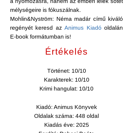
a nyomozásra, hanem az emberi lélek sötét
mélységeire is fókuszálnak.
Mohlin&Nyström: Néma madár című kiváló
regényét keresd az
Animus Kiadó
oldalán
E-book formátumban is!
Értékelés
Történet: 10/10
Karakterek: 10/10
Krimi hangulat: 10/10
Kiadó: Animus Könyvek
Oldalak száma: 448 oldal
Kiadás éve: 2025