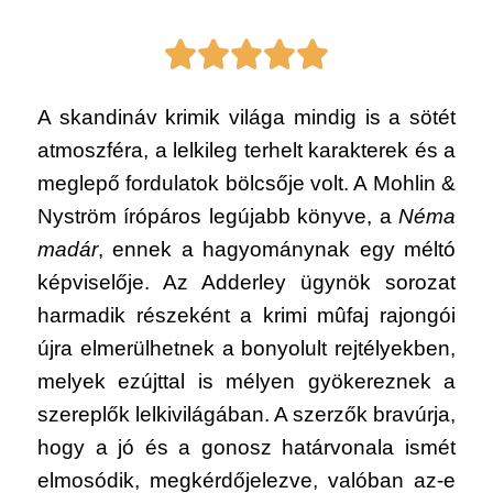
A skandináv krimik világa mindig is a sötét
atmoszféra, a lelkileg terhelt karakterek és a
meglepő fordulatok bölcsője volt. A Mohlin &
Nyström írópáros legújabb könyve, a
Néma
madár
, ennek a hagyománynak egy méltó
képviselője. Az Adderley ügynök sorozat
harmadik részeként a krimi mûfaj rajongói
újra elmerülhetnek a bonyolult rejtélyekben,
melyek ezújttal is mélyen gyökereznek a
szereplők lelkivilágában. A szerzők bravúrja,
hogy a jó és a gonosz határvonala ismét
elmosódik, megkérdőjelezve, valóban az-e